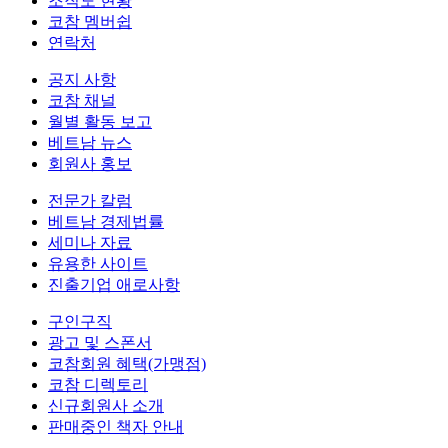
조직도 현황
코참 멤버쉽
연락처
공지 사항
코참 채널
월별 활동 보고
베트남 뉴스
회원사 홍보
전문가 칼럼
베트남 경제법률
세미나 자료
유용한 사이트
진출기업 애로사항
구인구직
광고 및 스폰서
코참회원 혜택(가맹점)
코참 디렉토리
신규회원사 소개
판매중인 책자 안내