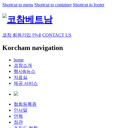
Shortcut to menu
Shortcut to container
Shortcut to footer
코참 회원가입 안내
CONTACT US
Korcham navigation
home
코참소개
행사&뉴스
자료실
제공 서비스
협회등록증
인사말
연혁
정관