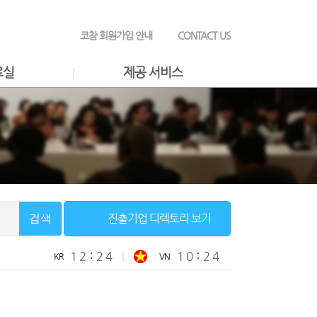
코참 회원가입 안내
CONTACT US
료실
제공 서비스
진출기업 디렉토리 보기
검색
1
2
2
4
1
0
2
4
KR
VN