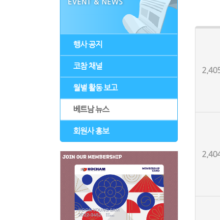
EVENT & NEWS
행사 공지
코참 채널
2,40
월별 활동 보고
베트남 뉴스
회원사 홍보
2,40